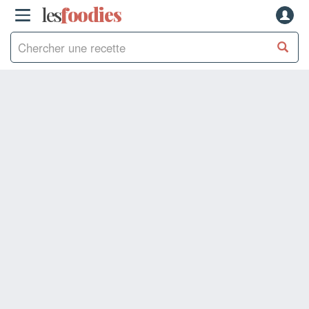
les
f
o
odies