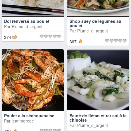
Bol renversé au poulet
Shop suey de légumes au
poulet
Par
Plume_d_argent
Par
Plume_d_argent
374
397
Poulet a la séchouanaise
Sauté de flétan et tat soi à la
chinoise
Par
jeanmerode
Par
Plume_d_argent