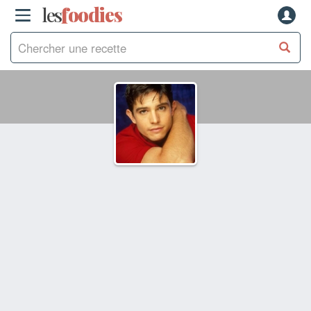
les
f
o
odies