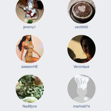
jeremy1
cec5690
sawsenHE
Veronique
Nadillyne
marina974