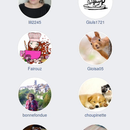
lili2245
Giuls1721
Fairouz
Gioisa05
bonnefondue
choupinette