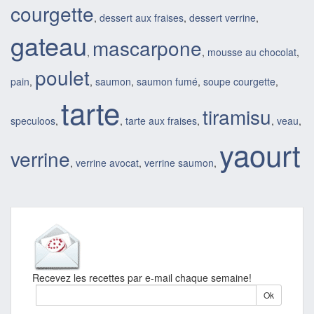
courgette
,
dessert aux fraises
,
dessert verrine
,
gateau
mascarpone
,
,
mousse au chocolat
,
poulet
pain
,
,
saumon
,
saumon fumé
,
soupe courgette
,
tarte
tiramisu
speculoos
,
,
tarte aux fraises
,
,
veau
,
yaourt
verrine
,
verrine avocat
,
verrine saumon
,
Recevez les recettes par e-mail chaque semaine!