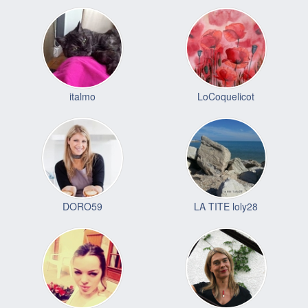
italmo
LoCoquelicot
DORO59
LA TITE loly28