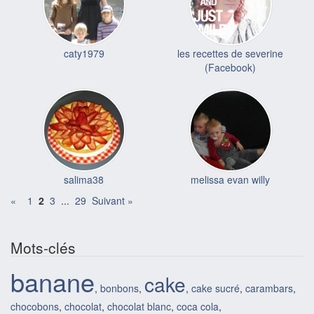
caty1979
les recettes de severine
(Facebook)
salima38
melissa evan willy
«
1
2
3
...
29
Suivant »
Mots-clés
banane
cake
,
bonbons
,
,
cake sucré
,
carambars
,
chocobons
,
chocolat
,
chocolat blanc
,
coca cola
,