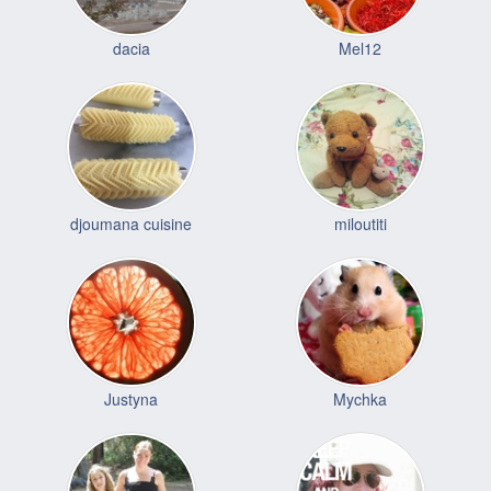
dacia
Mel12
djoumana cuisine
miloutiti
Justyna
Mychka