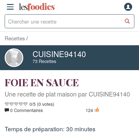
les
f
o
odies
Recettes
CUISINE94140
73 Recettes
FOIE EN SAUCE
Une recette de plat maison par CUISINE94140
0
/
5
(
0
votes)
0 Commentaires
124
Temps de préparation:
30 minutes