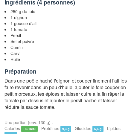
Ingrédients (
4 personnes
)
250 g de foie
1 oignon
1 gousse d'ail
1 tomate
Persil
Sel et poivre
Cumin
Carvi
Huile
Préparation
Dans une poêle haché l'oignon et couper finement l'ail les
faire revenir dans un peu d'huile, ajouter le foie couper en
petit morceaux, les épices et laisser cuire a la fin râper la
tomate par dessus et ajouter le persil haché et laisser
réduire la sauce tomate.
Une portion (env. 130 g) :
Calories
Protéines
Glucides
Lipides
189 kcal
9,3 g
6,6 g