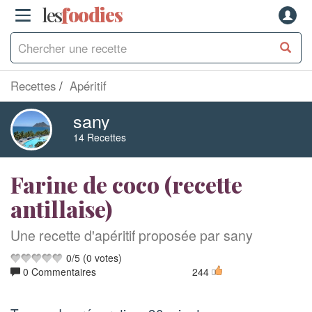
les
f
o
odies
Recettes
Apéritif
sany
14 Recettes
Farine de coco (recette
antillaise)
Une recette d'apéritif proposée par sany
0
/
5
(
0
votes)
0 Commentaires
244