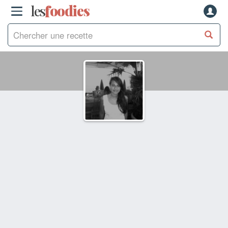
les
f
o
odies