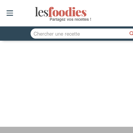
les
f
o
odies
Partagez vos recettes !