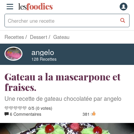
les
f
o
odies
Recettes
Dessert
Gateau
angelo
128 Recettes
Gateau a la mascarpone et
fraises.
Une recette de gateau chocolatée par angelo
0
/
5
(
0
votes)
6 Commentaires
381