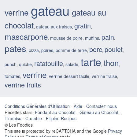
gateau
verrine
gateau au
,
,
chocolat
gratin
,
gateau aux fraises
,
,
mascarpone
pain
,
mousse de poire
,
muffins
,
,
pates
porc
poulet
,
pizza
,
poires
,
pomme de terre
,
,
,
tarte
thon
ratatouille
punch
,
quiche
,
,
salade
,
,
,
verrine
tomates
,
,
verrine dessert facile
,
verrine fraise
,
verrine fruits
Conditions Générales d'Utilisation
-
Aide
-
Contactez-nous
Recettes stars:
Fondant au Chocolat
-
Gateau au Chocolat
-
Tiramisu
-
Crumble
-
Filipino Recipes
© Les Foodies
This site is protected by reCAPTCHA and the Google
Privacy
Policy
and
Terms of Service
apply.