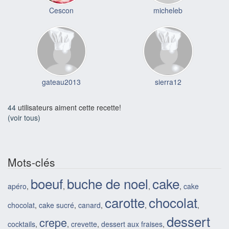
Cescon
micheleb
gateau2013
sierra12
44
utilisateurs aiment cette recette!
(voir tous)
Mots-clés
boeuf
buche de noel
cake
apéro
,
,
,
,
cake
carotte
chocolat
chocolat
,
cake sucré
,
canard
,
,
,
dessert
crepe
cocktails
,
,
crevette
,
dessert aux fraises
,