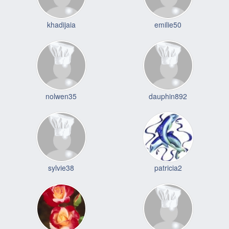
khadijaia
emilie50
nolwen35
dauphin892
sylvie38
patricia2