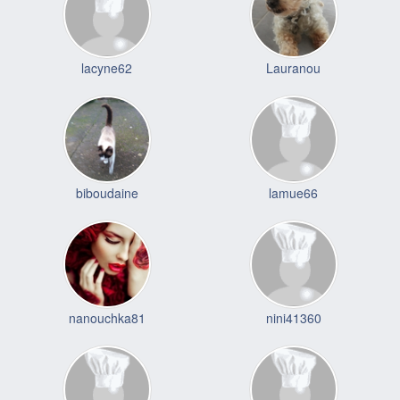
lacyne62
Lauranou
biboudaine
lamue66
nanouchka81
nini41360