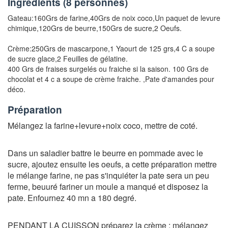
Ingrédients (
8 personnes
)
Gateau:
160Grs de farine
,
40Grs de noix coco
,
Un paquet de levure
chimique
,
120Grs de beurre
,
150Grs de sucre
,
2 Oeufs.
Crème:
250Grs de mascarpone
,
1 Yaourt de 125 grs
,
4 C a soupe
de sucre glace
,
2 Feuilles de gélatine.
400 Grs de fraises surgelés ou fraiche si la saison. 100 Grs de
chocolat et 4 c a soupe de crème fraiche. ,
Pate d'amandes pour
déco.
Préparation
Mélangez la farine+levure+noix coco, mettre de coté.
Dans un saladier battre le beurre en pommade avec le
sucre, ajoutez ensuite les oeufs, a cette préparation mettre
le mélange farine, ne pas s'inquiéter la pate sera un peu
ferme, beuuré fariner un moule a manqué et disposez la
pate. Enfournez 40 mn a 180 degré.
PENDANT LA CUISSON préparez la crème : mélangez