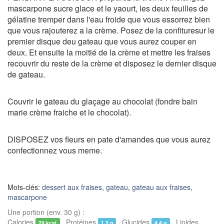
mascarpone sucre glace et le yaourt, les deux feuilles de
gélatine tremper dans l'eau froide que vous essorrez bien
que vous rajouterez a la crème. Posez de la confituresur le
premier disque deu gateau que vous aurez couper en
deux. Et ensuite la moitié de la crème et mettre les fraises
recouvrir du reste de la crème et disposez le dernier disque
de gateau.
Couvrir le gateau du glaçage au chocolat (fondre bain
marie crème fraiche et le chocolat).
DISPOSEZ vos fleurs en pate d'amandes que vous aurez
confectionnez vous meme.
Mots-clés:
dessert aux fraises
,
gateau
,
gateau aux fraises
,
mascarpone
Une portion (env. 30 g) :
Calories
Protéines
Glucides
Lipides
29 kcal
1,2 g
4,4 g