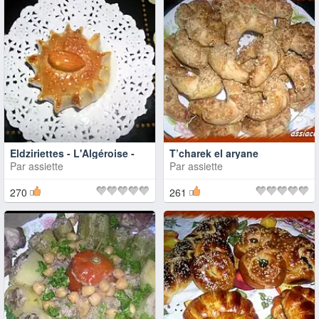
Eldziriettes - L'Algéroise -
T’charek el aryane
Par
assiette
Par
assiette
270
261