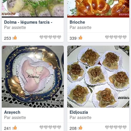
Dolma - légumes farcis -
Brioche
Par
assiette
Par
assiette
253
339
Arayech
Eldjouzia
Par
assiette
Par
assiette
241
208