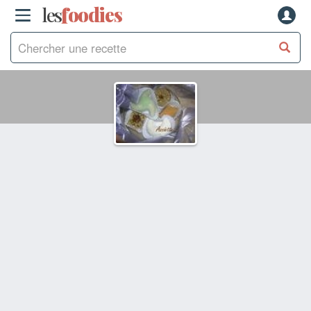
les
f
o
odies