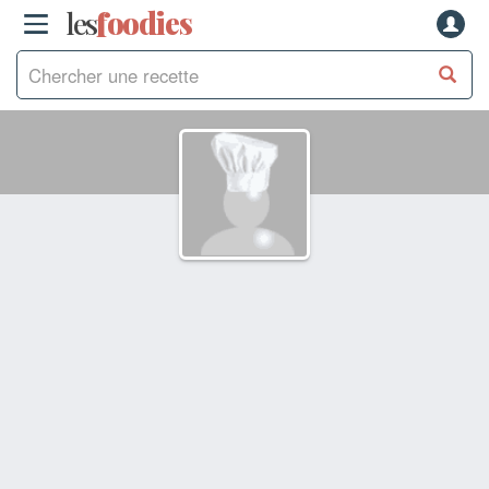
les
f
o
odies