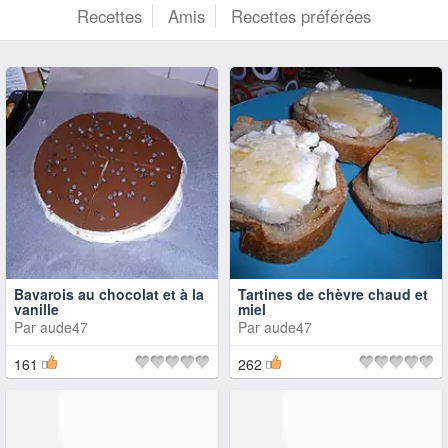
Recettes
Amis
Recettes préférées
Bavarois au chocolat et à la
Tartines de chèvre chaud et
vanille
miel
Par
aude47
Par
aude47
161
262