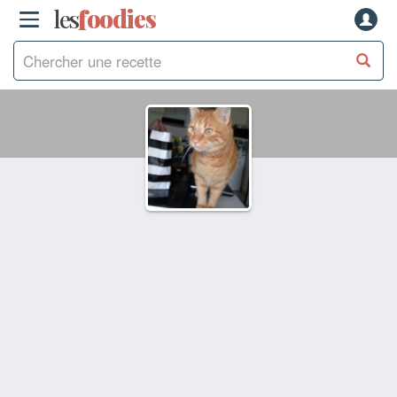
les
f
o
odies