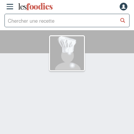
les
f
o
odies