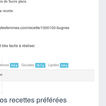
les de
Sucre glace
.
 la recette
naldesfemmes.com/recette/1000100-bugnes
très facile à réaliser.
 :
éines
Glucides
Lipides
6,8 g
28,7 g
6,8 g
no
vos recettes préférées