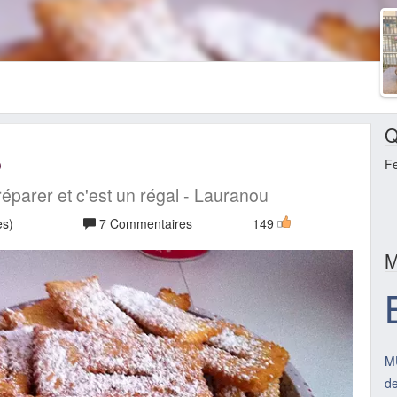
Q
S
F
parer et c'est un régal - Lauranou
es)
7 Commentaires
149
M
M
d