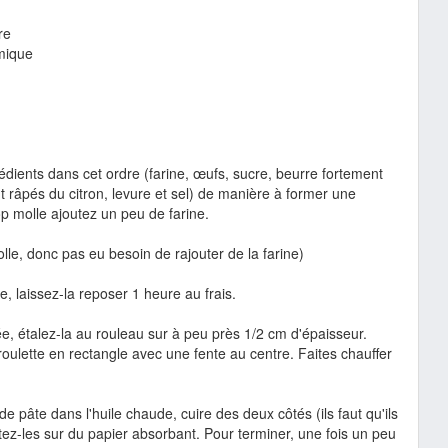
re
imique
édients dans cet ordre (farine, œufs, sucre, beurre fortement
t râpés du citron, levure et sel) de manière à former une
rop molle ajoutez un peu de farine.
lle, donc pas eu besoin de rajouter de la farine)
e, laissez-la reposer 1 heure au frais.
, étalez-la au rouleau sur à peu près 1/2 cm d'épaisseur.
roulette en rectangle avec une fente au centre. Faites chauffer
 pâte dans l'huile chaude, cuire des deux côtés (ils faut qu'ils
tez-les sur du papier absorbant. Pour terminer, une fois un peu