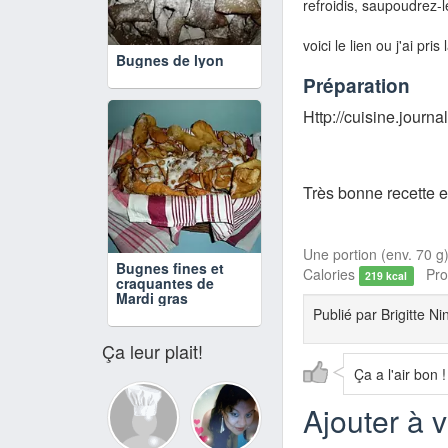
refroidis, saupoudrez-
voici le lien ou j'ai pris
Bugnes de lyon
Préparation
Http://cuisine.jour
Très bonne recette et 
Une portion (env. 70 g)
Bugnes fines et
Calories
Prot
219 kcal
craquantes de
Mardi gras
Publié par
Brigitte Ni
Ça leur plait!
Ça a l'air bon !
Ajouter à 