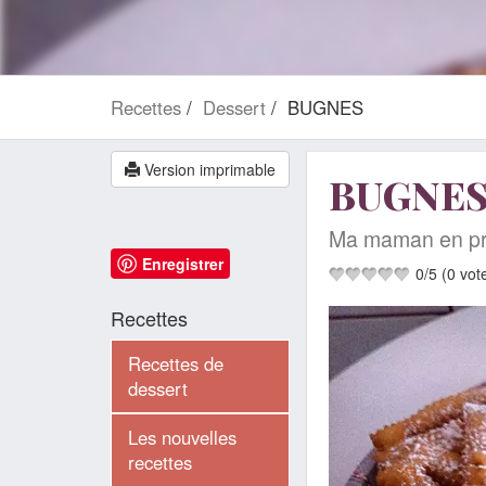
Recettes
Dessert
BUGNES
Version imprimable
BUGNE
Ma maman en pré
Enregistrer
0
/
5
(
0
vot
Recettes
Recettes de
dessert
Les nouvelles
recettes