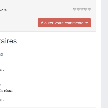
 vote:
aires
no
#
-
e
ès réussi
#
-