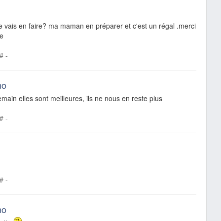
e vais en faire? ma maman en préparer et c'est un régal .merci
te
#
-
no
emain elles sont meilleures, ils ne nous en reste plus
#
-
#
-
no