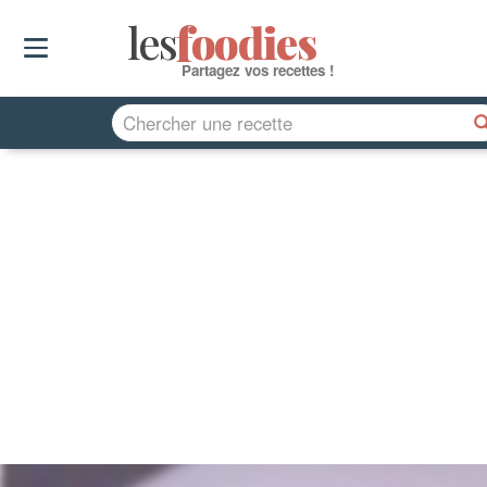
les
f
o
odies
Partagez vos recettes !