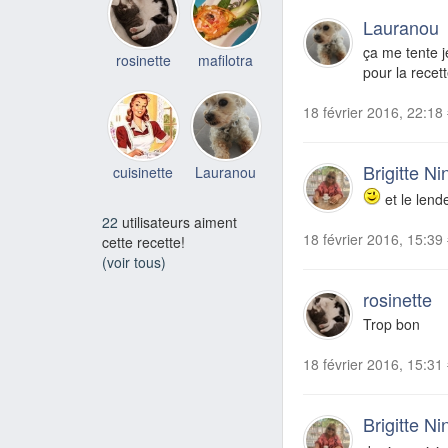
Lauranou
ça me tente j
rosinette
mafilotra
pour la recet
18 février 2016, 22:18
Brigitte Ni
cuisinette
Lauranou
et le lend
22
utilisateurs aiment
18 février 2016, 15:39
cette recette!
(voir tous)
rosinette
Trop bon
18 février 2016, 15:31
Brigitte Ni