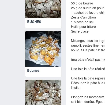
50 g de beurre
25 g de sucre en poud
1 sachet de levure ch
Zeste d'un citron
BUGNES
1 pincée de sel
Huile pour friture
Sucre glace
Mélangez tous les ingr
ramolli, zestes finemen
boule. Si la pâte est t
(ma pâte n'était pas mo
Une fois la pâte
réalisé
Bugnes
Une fois la pâte
reposée
Découpez la pâte à la 
l'huile
Plongez les morceaux de
soit bien dorés). Égout