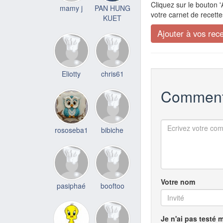
Cliquez sur le bouton '
mamy j
PAN HUNG
votre carnet de recette
KUET
Eliotty
chris61
Comment
rososeba1
bibiche
Votre nom
pasiphaé
booftoo
Je n'ai pas testé 