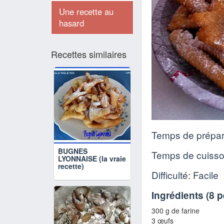
Une recette au
hasard
Recettes similaires
Temps de prépar
BUGNES
Temps de cuiss
LYONNAISE (la vraie
recette)
Difficulté: Facile
Ingrédients (
8 
300 g de farine
3 œufs