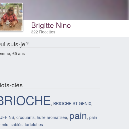
Brigitte Nino
322 Recettes
ui suis-je?
emme, 65 ans
ots-clés
BRIOCHE
,
BRIOCHE ST GENIX
,
pain
UFFINS
,
croquants
,
huile aromatisée
,
,
pain
e mie
,
sablés
,
tartelettes