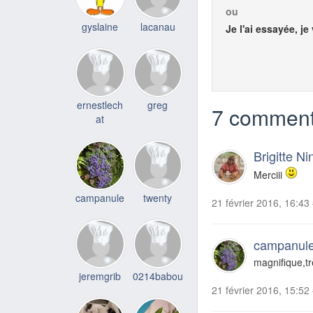
ou
gyslaine
lacanau
Je l'ai essayée, je
ernestlech
greg
7 comment
at
Brigitte Ni
Merciii
campanule
twenty
21 février 2016, 16:43
campanul
magnifique,tr
jeremgrib
0214babou
21 février 2016, 15:52