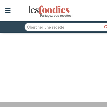
les
f
o
odies
Partagez vos recettes !