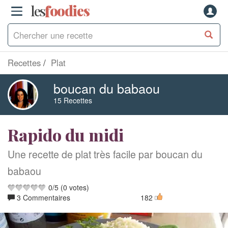
les
f
o
odies
Recettes
Plat
boucan du babaou
15 Recettes
Rapido du midi
Une recette de plat très facile par boucan du
babaou
0
/
5
(
0
votes)
3 Commentaires
182