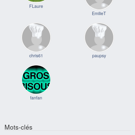
FLaure
EmilieT
chris61
paupsy
fanfan
Mots-clés