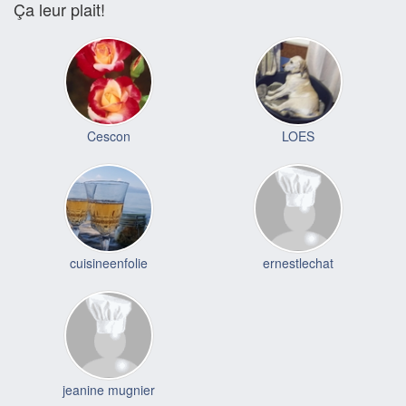
Ça leur plait!
Cescon
LOES
cuisineenfolie
ernestlechat
jeanine mugnier