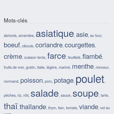
Mots-clés
asiatique
asie
abricots
,
amandes
,
,
,
au four
,
boeuf
coriandre
courgettes
,
ciboule
,
,
,
farce
crème
flambé
,
cuisson lente
,
,
feuilleté
,
,
menthe
fruits de mer
,
gratin
,
italie
,
légère
,
mariné
,
,
minceur
,
poulet
poisson
potage
normand
,
,
porc
,
,
,
salade
soupe
pêches
,
riz
,
rôti
,
,
sauce
,
,
tarte
,
thaï
thaïlande
viande
,
,
thym
,
tian
,
tomate
,
,
vol au
vent