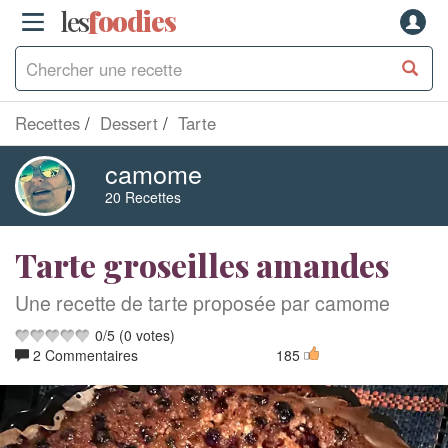
les
f
o
odies
Recettes
Dessert
Tarte
camome
20 Recettes
Tarte groseilles amandes
Une recette de tarte proposée par camome
0
/
5
(
0
votes)
2 Commentaires
185