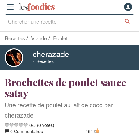
les
f
o
odies
Recettes
Viande
Poulet
cherazade
4 Recettes
Brochettes de poulet sauce
satay
Une recette de poulet au lait de coco par
cherazade
0
/
5
(
0
votes)
0 Commentaires
151