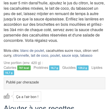
les suer 5 min dansl'huile, ajoutez le jus du citron, le sucre,
les cacahuètes mixées, le lait de coco, du tabascoet un
peu de sel, laissez mijoter en remuant de temps à autre
jusqu'à ce que la sauce épaississe. Enfilez les lanières en
accordéon sur des brochettes en bois mouillées et grillez-
les 3à4 min de chaque coté, servez avec la sauce chaude
parsemée des cacahuètes réservées et d'une salade de
concombre. Voila régalez-vous.
Mots-clés:
blanc de poulet
, cacahuètes sucre roux, citron vert
curry,
citronnelle
,
lait de coco
,
poulet
,
sauce soja
,
tabasco
Une portion (env. 420 g) :
Calories
Protéines
Glucides
Lipides
787 kcal
16,7 g
129,2 g
16,7 g
Publié par
cherazade
Ça a l'air bon !
Ajouter à vos recettes