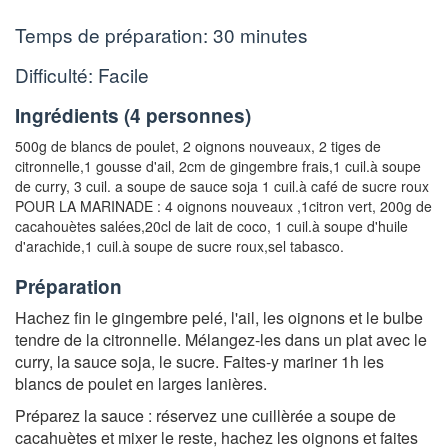
Temps de préparation:
30 minutes
Difficulté: Facile
Ingrédients (
4 personnes
)
500g de blancs de poulet
,
2 oignons nouveaux
,
2 tiges de
citronnelle
,
1 gousse d'ail
,
2cm de gingembre frais
,
1 cuil.à soupe
de curry
, 3 cuil. a soupe de sauce soja 1 cuil.à café de sucre roux
POUR LA MARINADE : 4 oignons nouveaux ,
1citron vert
,
200g de
cacahouètes salées
,
20cl de lait de coco
,
1 cuil.à soupe d'huile
d'arachide
,
1 cuil.à soupe de sucre roux
,
sel tabasco.
Préparation
Hachez fin le gingembre pelé, l'ail, les oignons et le bulbe
tendre de la citronnelle. Mélangez-les dans un plat avec le
curry, la sauce soja, le sucre. Faites-y mariner 1h les
blancs de poulet en larges lanières.
Préparez la sauce : réservez une cuillèrée a soupe de
cacahuètes et mixer le reste, hachez les oignons et faites