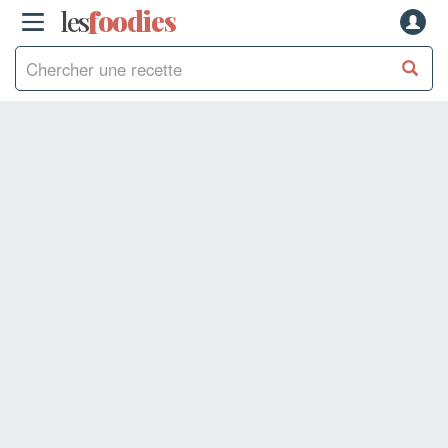
les
f
o
odies