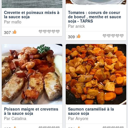
Crevette et poireaux mixés à
Tomates : coeurs de coeur
la sauce soja
de boeuf , menthe et sauce
soja - TAPAS
Par
maflo
Par
anick
307
309
Poisson maigre et crevettes
Saumon caramélisé à la
à la sauce soja
sauce soja
Par
Catalina
Par
Anyore