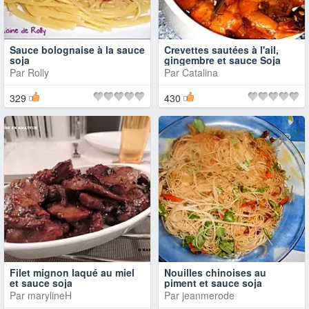
Sauce bolognaise à la sauce
Crevettes sautées à l'ail,
soja
gingembre et sauce Soja
Par
Rolly
Par
Catalina
329
430
Filet mignon laqué au miel
Nouilles chinoises au
et sauce soja
piment et sauce soja
Par
marylineH
Par
jeanmerode