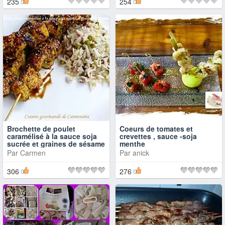
235
254
Brochette de poulet
Coeurs de tomates et
caramélisé à la sauce soja
crevettes , sauce -soja
sucrée et graines de sésame
menthe
Par
Carmen
Par
anick
306
276