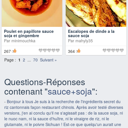
Poulet en papillote sauce
Escalopes de dinde a la
soja et gingembre
sauce soja
Par
minimouchka
Par
mahyly35
267
364
Page :
1
2
...
70
Suivant »
Questions-Réponses
contenant "
sauce+soja
":
-
Bonjour à tous Je suis à la recherche de l'ingrédients secret du
riz cantonnais façon restaurant chinois. Après avoir testé diverses
versions, j'en ai conclu qu'il ne s'agissait pas : de la sauce soja, ni
le nuoc nam, ni la sauce d'huître, ni le vinaigre de riz, ni le
glutamate, ni le poivre Sichuan ! Est-ce que quelqu'un aurait une