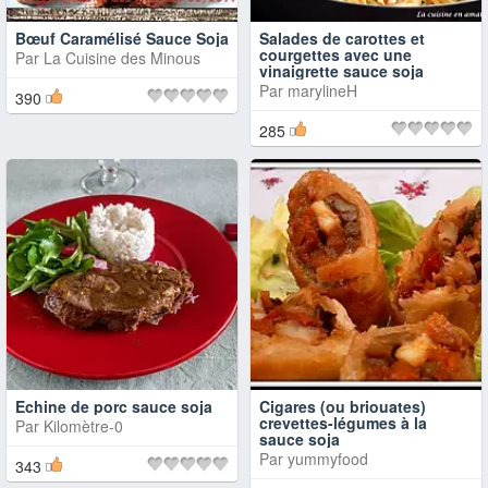
Bœuf Caramélisé Sauce Soja
Salades de carottes et
courgettes avec une
Par
La Cuisine des Minous
vinaigrette sauce soja
Par
marylineH
390
285
Echine de porc sauce soja
Cigares (ou briouates)
crevettes-légumes à la
Par
Kilomètre-0
sauce soja
Par
yummyfood
343