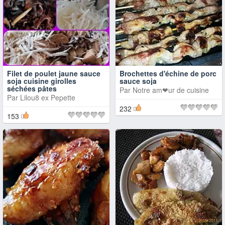
Filet de poulet jaune sauce
Brochettes d'échine de porc
soja cuisine girolles
sauce soja
séchées pâtes
Par
Notre am❤ur de cuisine
Par
Lilou8 ex Pepette
232
153