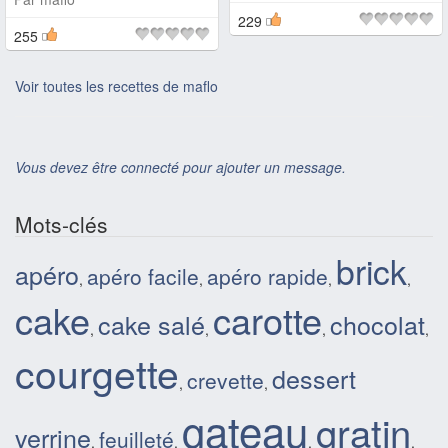
229
255
Voir toutes les recettes de maflo
Vous devez être connecté pour ajouter un message.
Mots-clés
brick
apéro
apéro facile
apéro rapide
,
,
,
,
cake
carotte
cake salé
chocolat
,
,
,
,
courgette
dessert
crevette
,
,
gateau
gratin
verrine
feuilleté
,
,
,
,