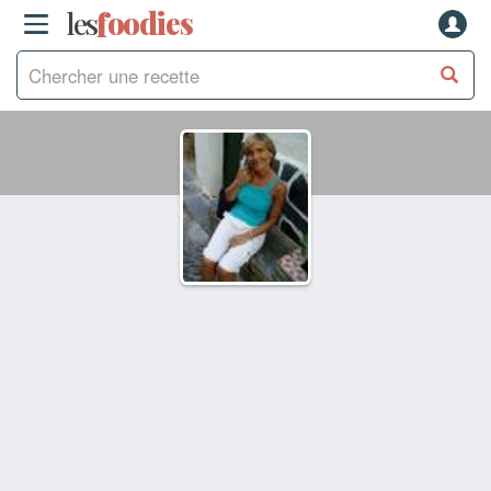
les
f
o
odies