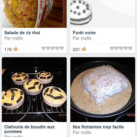
Salade de riz thai
Forêt noire
Par
maflo
Par
maflo
178
221
Clafoutis de boudin aux
Iles flottantes trop facile
pommes
Par
maflo
Par
maflo