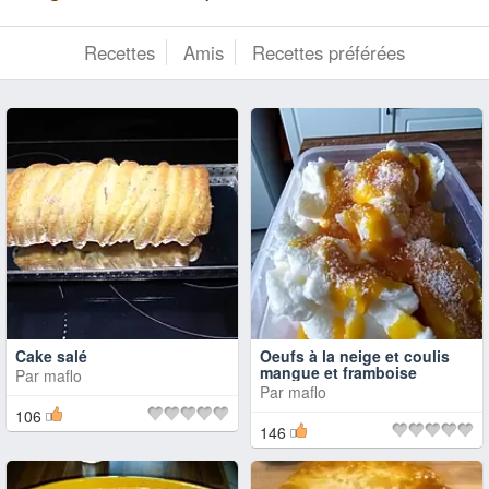
Recettes
Amis
Recettes préférées
Cake salé
Oeufs à la neige et coulis
mangue et framboise
Par
maflo
Par
maflo
106
146