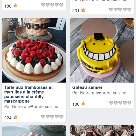
180
231
Tarte aux framboises et
Gâteau sensei
myrtilles a la crème
Par
Notre am❤ur de cuisine
pâtissière chantilly
mascarpone
186
Par
Notre am❤ur de cuisine
224