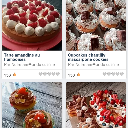
Tarte amandine au
Cupcakes chantilly
framboises
mascarpone cookies
Par
Notre am❤ur de cuisine
Par
Notre am❤ur de cuisine
156
158