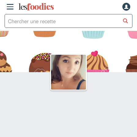
les
f
o
odies