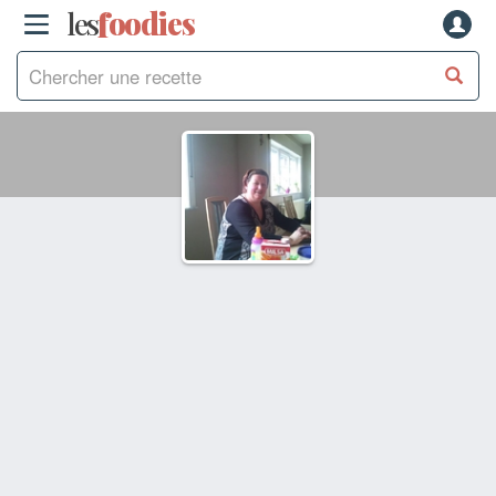
les
f
o
odies