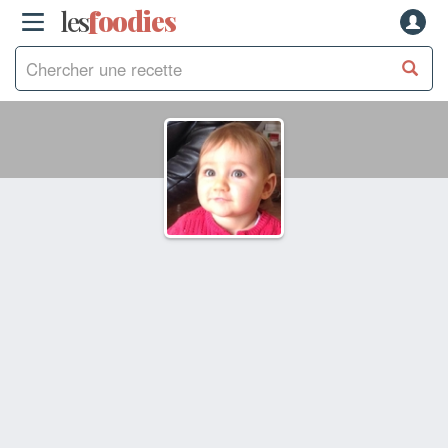
les
f
o
odies