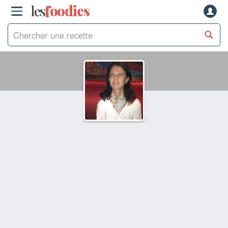
les
f
o
odies