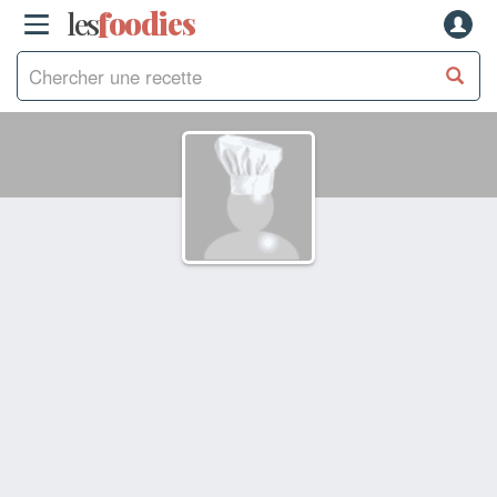
les
f
o
odies