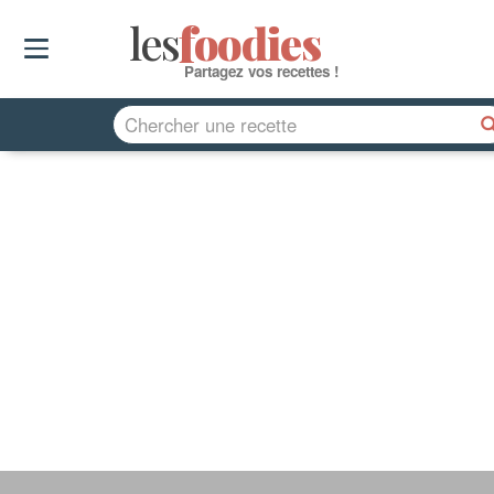
les
f
o
odies
Partagez vos recettes !