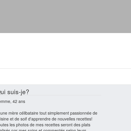
ui suis-je?
emme, 42 ans
une mère célibataire tout simplement passionnée de
isine et de soif d'apprendre de nouvelles recettes!
utes les photos de mes recettes seront des plats
alisés par mes soins et commentés selon leurs