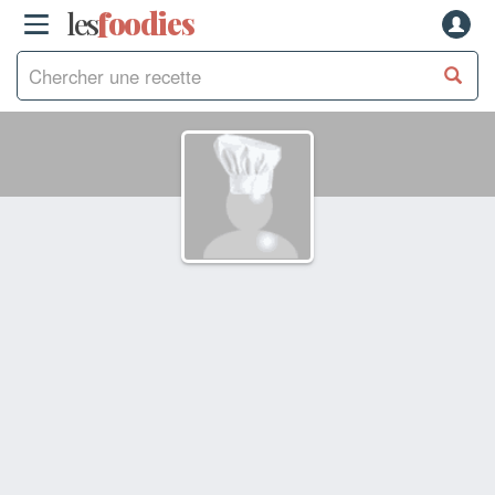
les
f
o
odies