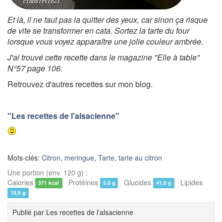
Et là, il ne faut pas la quitter des yeux, car sinon ça risque
de vite se transformer en cata. Sortez la tarte du four
lorsque vous voyez apparaître une jolie couleur ambrée.
J'ai trouvé cette recette dans le magazine "Elle à table"
N°57 page 106.
Retrouvez d'autres recettes sur mon blog.
"Les recettes de l'alsacienne"
Mots-clés:
Citron
,
meringue
,
Tarte
,
tarte au citron
Une portion (env. 120 g) :
Calories
Protéines
Glucides
Lipides
371 kcal
5,0 g
41,0 g
18,6 g
Publié par
Les recettes de l'alsacienne