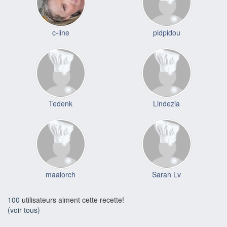
c-line
pidpidou
Tedenk
Lindezia
maalorch
Sarah Lv
100
utilisateurs aiment cette recette!
(voir tous)