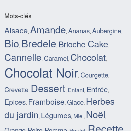
Mots-clés
Amande
Alsace
Ananas
Aubergine
,
,
,
,
Bio
Bredele
Cake
Brioche
,
,
,
,
Cannelle
Chocolat
Caramel
,
,
,
Chocolat Noir
Courgette
,
,
Dessert
Entrée
Crevette
Enfant
,
,
,
,
Herbes
Framboise
Epices
Glace
,
,
,
Noël
du jardin
Légumes
Miel
,
,
,
,
Recette
Orange
Poire
Pomme
Poulet
,
,
,
,