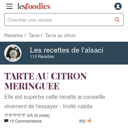
les
f
o
odies
Recettes
Tarte
Tarte au citron
Les recettes de l'alsacienne
113 Recettes
TARTE AU CITRON
MERINGUEE
Elle est superbe cette recette je conseille
vivement de l'essayer - Invité nabila
0
/
5
(
0
votes)
15 Commentaires
352