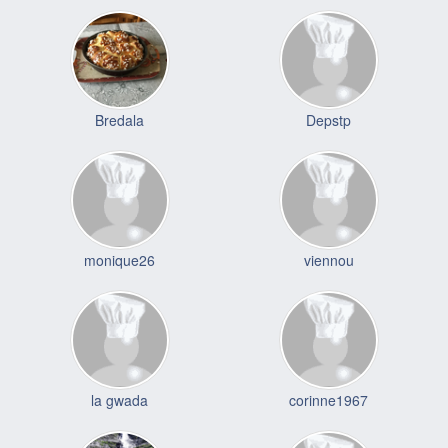
Bredala
Depstp
monique26
viennou
la gwada
corinne1967