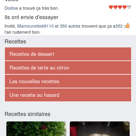
Dodow
a trouvé ça très bon.
Ils ont envie d'essayer
Invité,
Mamounette69110
et
350 autres
trouvent que ça a
352
l'air rudement bon.
Recettes
Recettes de dessert
Recettes de tarte au citron
Les nouvelles recettes
Une recette au hasard
Recettes similaires