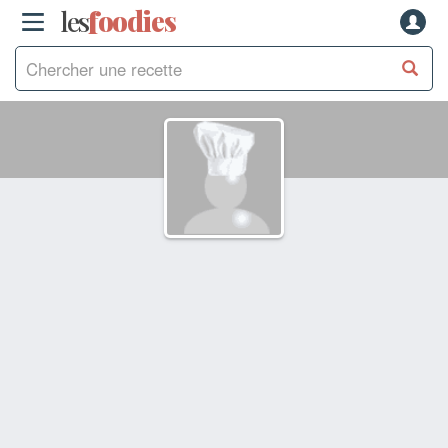
les
f
o
odies