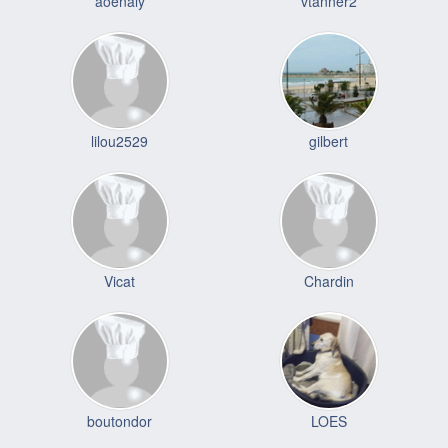
aoenaly
vtanner2
lilou2529
gilbert
Vicat
Chardin
boutondor
LOES