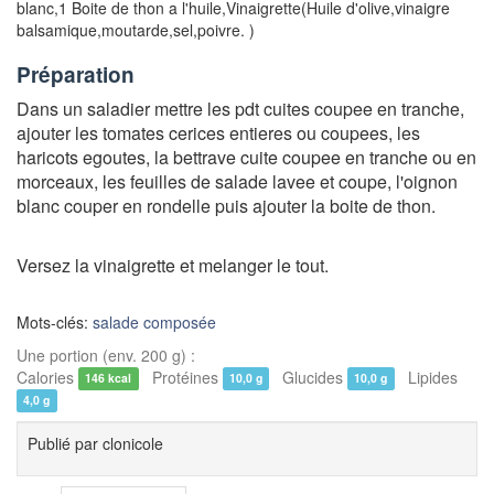
blanc
,
1 Boite de thon a l'huile
,
Vinaigrette
(Huile d'olive,vinaigre
balsamique,moutarde,sel,poivre. )
Préparation
Dans un saladier mettre les pdt cuites coupee en tranche,
ajouter les tomates cerices entieres ou coupees, les
haricots egoutes, la bettrave cuite coupee en tranche ou en
morceaux, les feuilles de salade lavee et coupe, l'oignon
blanc couper en rondelle puis ajouter la boite de thon.
Versez la vinaigrette et melanger le tout.
Mots-clés:
salade composée
Une portion (env. 200 g) :
Calories
Protéines
Glucides
Lipides
146 kcal
10,0 g
10,0 g
4,0 g
Publié par
clonicole