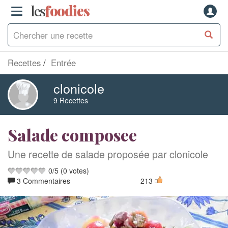
les
f
o
odies
Recettes
Entrée
clonicole
9 Recettes
Salade composee
Une recette de salade proposée par clonicole
0
/
5
(
0
votes)
3 Commentaires
213