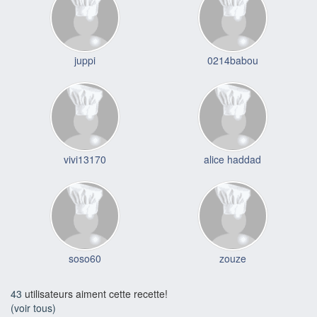
juppi
0214babou
vivi13170
alice haddad
soso60
zouze
43
utilisateurs aiment cette recette!
(voir tous)