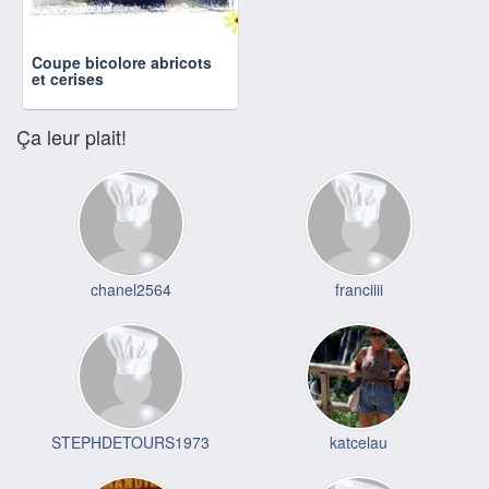
Coupe bicolore abricots
et cerises
Ça leur plait!
chanel2564
franciiii
STEPHDETOURS1973
katcelau