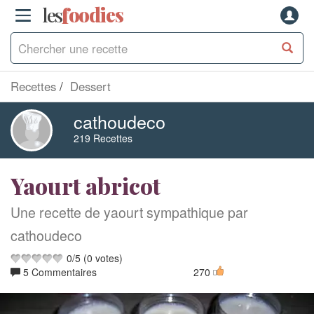
les
f
o
odies
Recettes
Dessert
cathoudeco
219 Recettes
Yaourt abricot
Une recette de yaourt sympathique par
cathoudeco
0
/
5
(
0
votes)
5 Commentaires
270