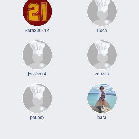
kara230412
Foch
jessica14
zouzou
paupsy
bara