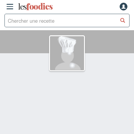
les
f
o
odies