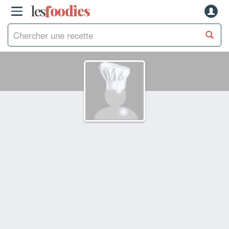
les
f
o
odies