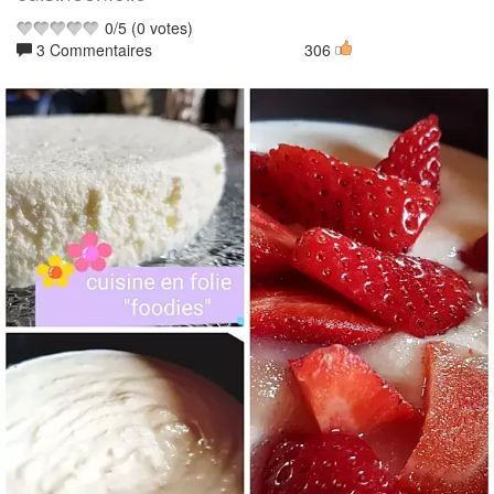
0
/
5
(
0
votes)
3 Commentaires
306