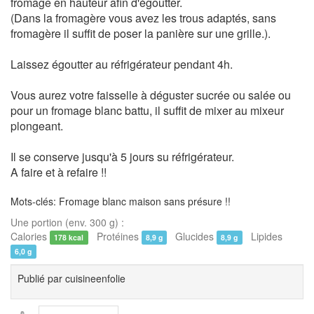
fromage en hauteur afin d'égoutter.
(Dans la fromagère vous avez les trous adaptés, sans
fromagère il suffit de poser la panière sur une grille.).
Laissez égoutter au réfrigérateur pendant 4h.
Vous aurez votre faisselle à déguster sucrée ou salée ou
pour un fromage blanc battu, il suffit de mixer au mixeur
plongeant.
Il se conserve jusqu'à 5 jours su réfrigérateur.
A faire et à refaire !!
Mots-clés: Fromage blanc maison sans présure !!
Une portion (env. 300 g) :
Calories
Protéines
Glucides
Lipides
178 kcal
8,9 g
8,9 g
6,0 g
Publié par
cuisineenfolie