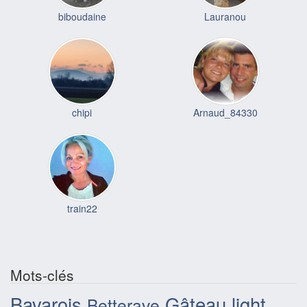
biboudaine
Lauranou
chipi
Arnaud_84330
train22
Mots-clés
Bavarois
Gâteau light
Betterave