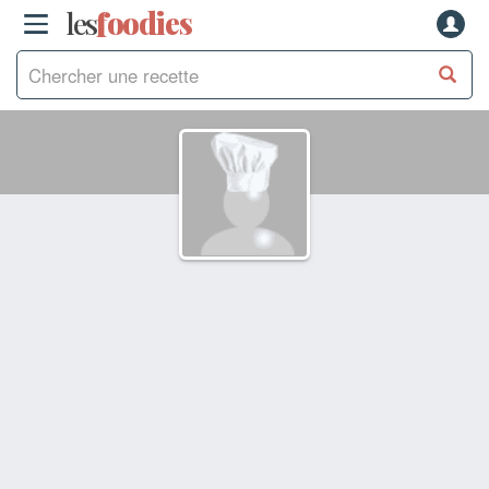
les
f
o
odies