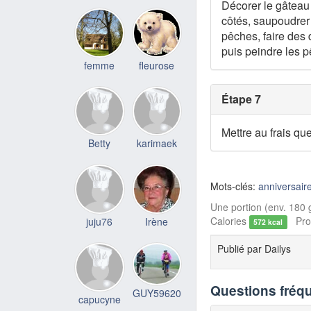
Décorer le gâteau 
côtés, saupoudrer 
pêches, faire des 
puis peindre les p
femme
fleurose
Étape 7
Mettre au frais qu
Betty
karimaek
Mots-clés:
anniversair
Une portion (env. 180 g
Calories
Prot
juju76
Irène
572 kcal
Publié par
Dailys
Questions fréq
GUY59620
capucyne