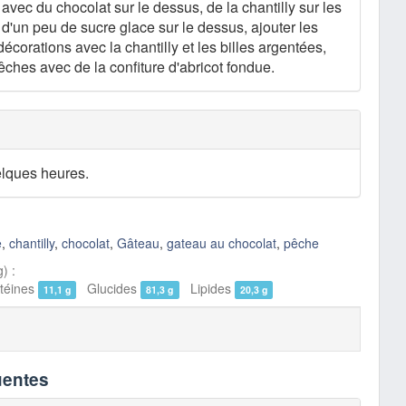
avec du chocolat sur le dessus, de la chantilly sur les
d'un peu de sucre glace sur le dessus, ajouter les
décorations avec la chantilly et les billes argentées,
êches avec de la confiture d'abricot fondue.
elques heures.
e
,
chantilly
,
chocolat
,
Gâteau
,
gateau au chocolat
,
pêche
) :
éines
Glucides
Lipides
11,1 g
81,3 g
20,3 g
uentes