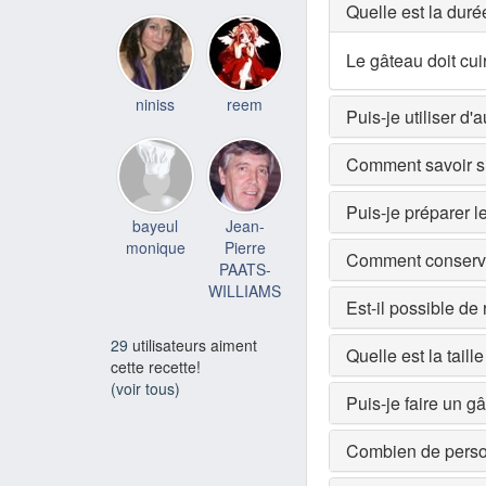
Quelle est la dur
Le gâteau doit cu
niniss
reem
Puis-je utiliser d'
Comment savoir si 
Puis-je préparer l
bayeul
Jean-
monique
Pierre
Comment conserver
PAATS-
WILLIAMS
Est-il possible de
29
utilisateurs aiment
Quelle est la taill
cette recette!
(voir tous)
Puis-je faire un g
Combien de person