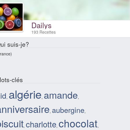
Dailys
193 Recettes
ui suis-je?
rance)
ots-clés
algérie
amande
id
,
,
,
anniversaire
aubergine
,
,
chocolat
iscuit
charlotte
,
,
,