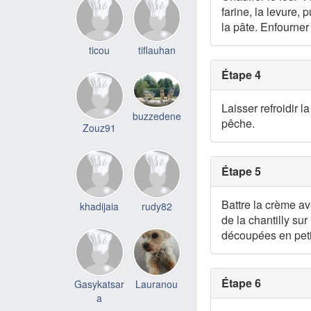
farine, la levure,
la pâte. Enfourne
ticou
tiflauhan
Étape 4
Laisser refroidir 
buzzedene
pêche.
Zouz91
Étape 5
Battre la crème av
khadijaia
rudy82
de la chantilly su
découpées en peti
Étape 6
Gasykatsar
Lauranou
a