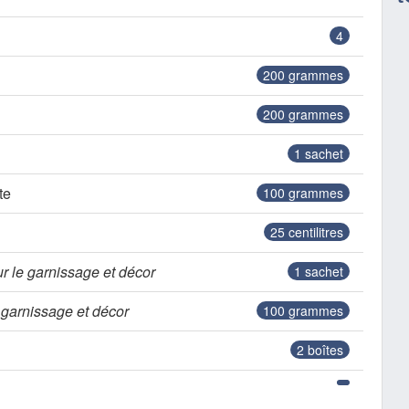
4
200
grammes
200
grammes
1
sachet
te
100
grammes
25
centilitres
r le garnissage et décor
1
sachet
 garnissage et décor
100
grammes
2
boîtes