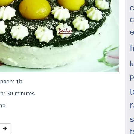
c
c
e
f
k
p
ation:
1h
t
on:
30 minutes
nne