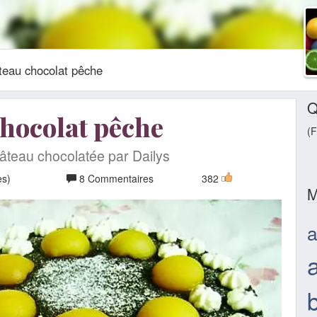
teau chocolat pêche
Q
hocolat pêche
(F
âteau chocolatée par Dailys
es)
8 Commentaires
382
M
a
b