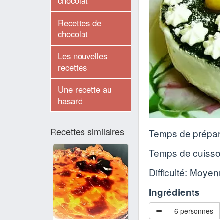
chocolat
Recettes de
chocolat
Les nouvelles
recettes
Une recette au
hasard
Recettes similaires
Temps de prépar
Temps de cuiss
Difficulté: Moye
Ingrédients
6 personnes