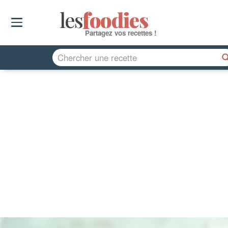
les
f
o
odies
Partagez vos recettes !