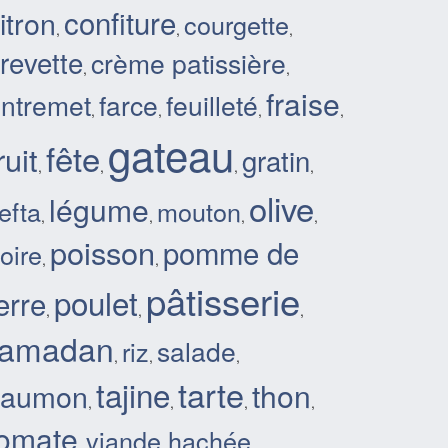
confiture
itron
courgette
,
,
,
revette
crème patissière
,
,
fraise
ntremet
farce
feuilleté
,
,
,
,
gateau
fête
ruit
gratin
,
,
,
,
olive
légume
efta
mouton
,
,
,
,
poisson
pomme de
oire
,
,
pâtisserie
poulet
erre
,
,
,
ramadan
salade
riz
,
,
,
tarte
tajine
thon
saumon
,
,
,
,
tomate
viande hachée
,