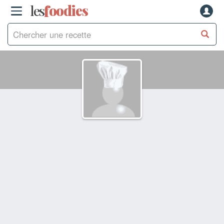
les
f
o
odies