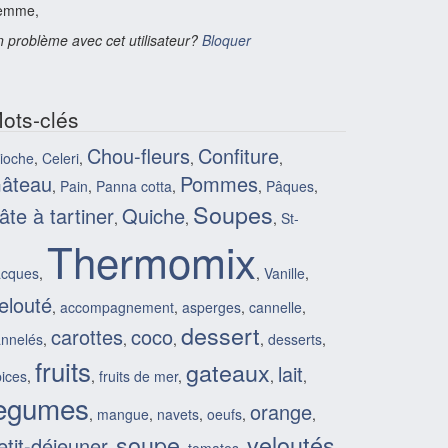
emme,
 problème avec cet utilisateur?
Bloquer
ots-clés
Chou-fleurs
Confiture
ioche
,
Celeri
,
,
,
âteau
Pommes
,
Pain
,
Panna cotta
,
,
Pâques
,
Soupes
âte à tartiner
Quiche
,
,
,
St-
Thermomix
acques
,
,
Vanille
,
elouté
,
accompagnement
,
asperges
,
cannelle
,
dessert
carottes
coco
annelés
,
,
,
,
desserts
,
fruits
gateaux
lait
ices
,
,
fruits de mer
,
,
,
legumes
orange
,
mangue
,
navets
,
oeufs
,
,
soupe
veloutés
etit-déjeuner