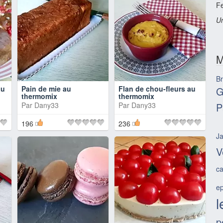
F
Un
M
Br
au
Pain de mie au
Flan de chou-fleurs au
G
thermomix
thermomix
Par
Dany33
Par
Dany33
P
196
236
J
V
c
ep
p