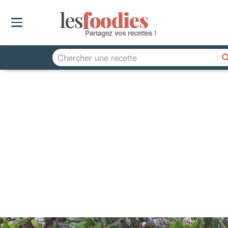
les
f
o
odies
Partagez vos recettes !