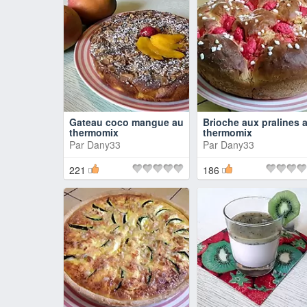
Gateau coco mangue au
Brioche aux pralines 
thermomix
thermomix
Par
Dany33
Par
Dany33
221
186