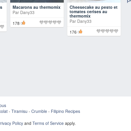
is
Macarons au thermomix
Cheesecake au pesto et
tomates cerises au
Par
Dany33
thermomix
Par
Dany33
178
176
ous
olat
-
Tiramisu
-
Crumble
-
Filipino Recipes
rivacy Policy
and
Terms of Service
apply.