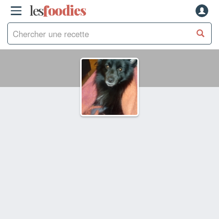
les
f
o
odies