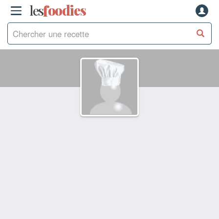
les
f
o
odies