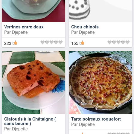
Verrines entre deux
Chou chinois
Par
Djepette
Par
Djepette
223
155
Clafoutis à la Châtaigne (
Tarte poireaux roquefort
sans beurre )
Par
Djepette
Par
Djepette