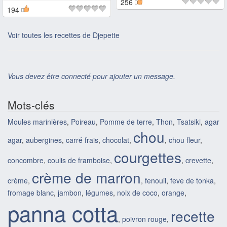
256
194
Voir toutes les recettes de Djepette
Vous devez être connecté pour ajouter un message.
Mots-clés
Moules marinières
,
Poireau
,
Pomme de terre
,
Thon
,
Tsatsiki
,
agar
chou
agar
,
aubergines
,
carré frais
,
chocolat
,
,
chou fleur
,
courgettes
concombre
,
coulis de framboise
,
,
crevette
,
crème de marron
crème
,
,
fenouil
,
feve de tonka
,
fromage blanc
,
jambon
,
légumes
,
noix de coco
,
orange
,
panna cotta
recette
,
poivron rouge
,