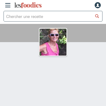
les
f
o
odies