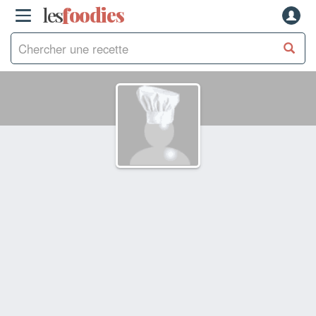
les
f
o
odies