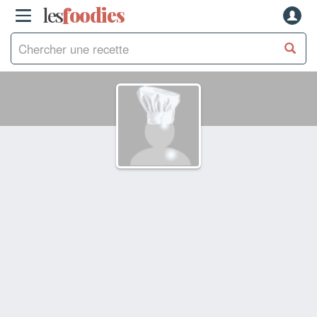
les
f
o
odies