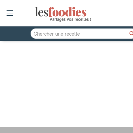
les
f
o
odies
Partagez vos recettes !