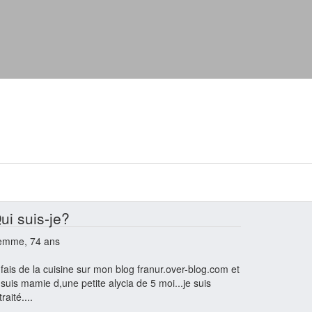
ui suis-je?
emme, 74 ans
 fais de la cuisine sur mon blog franur.over-blog.com et
 suis mamie d,une petite alycia de 5 moi...je suis
traité....