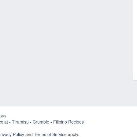
ous
olat
-
Tiramisu
-
Crumble
-
Filipino Recipes
rivacy Policy
and
Terms of Service
apply.