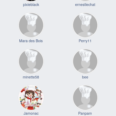
pixieblack
ernestlechat
Mara des Bois
Perry11
minette58
bee
Jamonac
Panpam