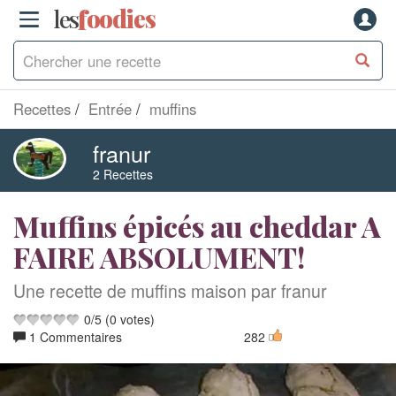
les
f
o
odies
Recettes
Entrée
muffins
franur
2 Recettes
Muffins épicés au cheddar A
FAIRE ABSOLUMENT!
Une recette de muffins maison par franur
0
/
5
(
0
votes)
1 Commentaires
282