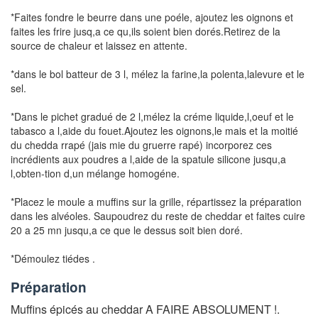
*Faites fondre le beurre dans une poéle, ajoutez les oignons et
faites les frire jusq,a ce qu,ils soient bien dorés.Retirez de la
source de chaleur et laissez en attente.
*dans le bol batteur de 3 l, mélez la farine,la polenta,lalevure et le
sel.
*Dans le pichet gradué de 2 l,mélez la créme liquide,l,oeuf et le
tabasco a l,aide du fouet.Ajoutez les oignons,le mais et la moitié
du chedda rrapé (jais mie du gruerre rapé) incorporez ces
incrédients aux poudres a l,aide de la spatule silicone jusqu,a
l,obten-tion d,un mélange homogéne.
*Placez le moule a muffins sur la grille, répartissez la
préparation
dans les alvéoles. Saupoudrez du reste de cheddar et faites cuire
20 a 25 mn jusqu,a ce que le dessus soit bien doré.
*Démoulez tiédes .
Préparation
Muffins épicés au cheddar A FAIRE ABSOLUMENT !.