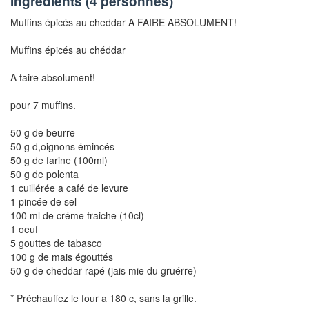
Ingrédients (
4 personnes
)
Muffins épicés au cheddar A FAIRE ABSOLUMENT!
Muffins épicés au chéddar
A faire absolument!
pour 7 muffins.
50 g de beurre
50 g d,oignons émincés
50 g de farine (100ml)
50 g de polenta
1 cuillérée a café de levure
1 pincée de sel
100 ml de créme fraiche (10cl)
1 oeuf
5 gouttes de tabasco
100 g de mais égouttés
50 g de cheddar rapé (jais mie du gruérre)
* Préchauffez le four a 180 c, sans la grille.