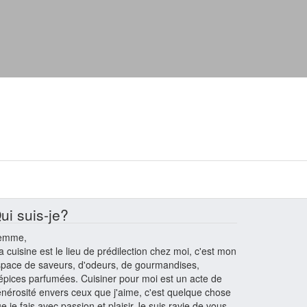
ui suis-je?
emme,
 cuisine est le lieu de prédilection chez moi, c'est mon
pace de saveurs, d'odeurs, de gourmandises,
épices parfumées. Cuisiner pour moi est un acte de
nérosité envers ceux que j'aime, c'est quelque chose
e je fais avec passion et plaisir.Je suis ravie de vous