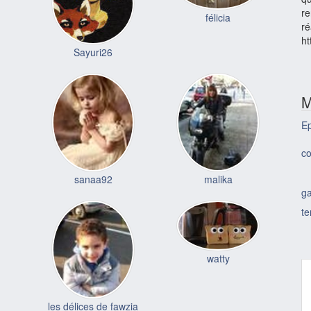
re
félicia
ré
ht
Sayuri26
M
Ep
co
sanaa92
malika
ga
te
watty
les délices de fawzia