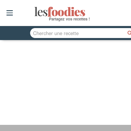
les
f
o
odies
Partagez vos recettes !