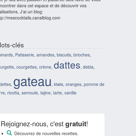
ncontrer dans cet espace et de découvrir vos
alisations. J'ai un blog:
tp://mescocktails.canalblog.com
ots-clés
inards
,
Patisserie
,
amandes
,
biscuits
,
brioches
,
dattes
urgette
,
courgettes
,
crème
,
,
debla
,
gateau
lettes
,
,
kiwis
,
oranges
,
pomme de
rre
,
ricotta
,
semoule
,
tajine
,
tarte
,
vanille
Rejoignez-nous, c'est
!
gratuit
Découvrez de nouvelles recettes.