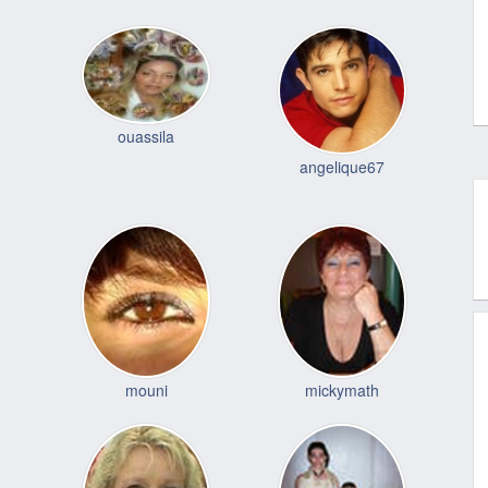
ouassila
angelique67
mouni
mickymath