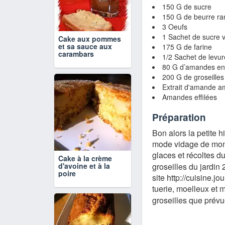
150 G de sucre
150 G de beurre ram
3 Oeufs
1 Sachet de sucre v
Cake aux pommes
et sa sauce aux
175 G de farine
carambars
1/2 Sachet de levu
80 G d’amandes en
200 G de groseilles
Extrait d'amande a
Amandes effilées
Préparation
Bon alors la petite 
mode vidage de mon 
glaces et récoltes d
Cake à la crème
d'avoine et à la
groseilles du jardin
poire
site http://cuisine.j
tuerie, moelleux et 
groseilles que prévu