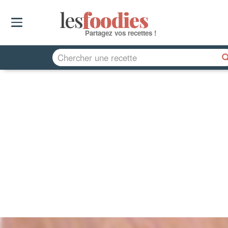
les
f
o
odies
Partagez vos recettes !