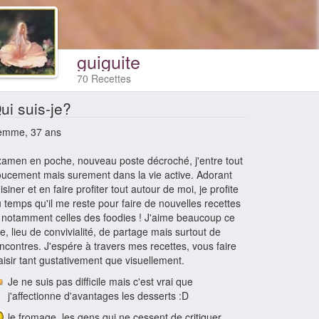
guiguite
70 Recettes
ui suis-je?
emme, 37 ans
amen en poche, nouveau poste décroché, j'entre tout
ucement mais surement dans la vie active. Adorant
isiner et en faire profiter tout autour de moi, je profite
 temps qu'il me reste pour faire de nouvelles recettes
 notamment celles des foodies ! J'aime beaucoup ce
te, lieu de convivialité, de partage mais surtout de
ncontres. J'espére à travers mes recettes, vous faire
aisir tant gustativement que visuellement.
Je ne suis pas difficile mais c'est vrai que
j'affectionne d'avantages les desserts :D
le fromage, les gens qui ne cessent de critiquer