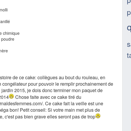
p
olli
anillé
re chimique
 poudre
s
mère
t
histoire de ce cake: collègues au bout du rouleau, en
congélateur pour pouvoir le remplir prochainement de
u jardin 2015, je dois donc terminer mon paquet de
 2014
Chose faite avec ce cake tiré du
ournaldesfemmes.com/. Ce cake fait la veille est une
méga bon! Petit conseil: Si votre main met plus de
e, c'est pas bien grave elles seront pas de trop