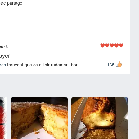
tre partage.
eux!.
sayer
res
trouvent que ça a l'air rudement bon.
165