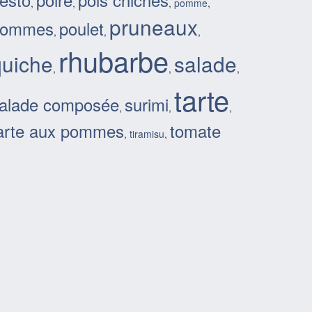
esto
poire
pois chiches
,
,
,
pomme
,
pruneaux
pommes
poulet
,
,
,
rhubarbe
quiche
salade
,
,
,
tarte
alade composée
surimi
,
,
,
arte aux pommes
tomate
,
tiramisu
,