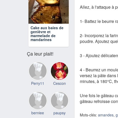
Allez, à l'attaque à p
1- Battez le beurre r
Cake aux baies de
genièvre et
2- Incorporez la fari
marmelade de
mandarines
poudre. Ajoutez que
Ça leur plait!
3 - Ajoutez délicate
4 - Beurrez un moule
versez la pâte dans
minutes, à 180°C, th
Perry11
Cescon
Une fois le gâteau cu
gâteau refroisse com
berniee
paupsy
Mots-clés:
amandes
,
g