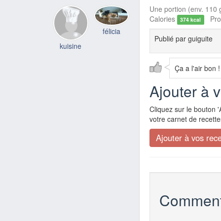
Une portion (env. 110 g
Calories
Prot
374 kcal
félicia
Publié par
guiguite
kuisine
Ça a l'air bon !
Ajouter à 
Cliquez sur le bouton '
votre carnet de recette
Comment