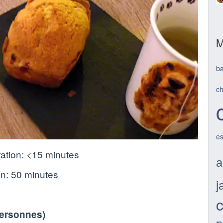
M
b
c
e
ation:
<15 minutes
a
on:
50 minutes
j
personnes
)