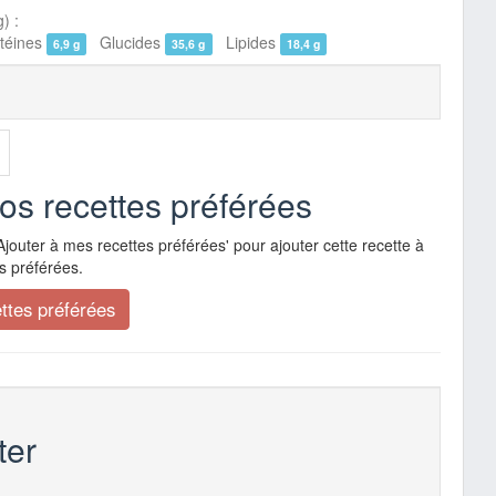
) :
éines
Glucides
Lipides
6,9 g
35,6 g
18,4 g
vos recettes préférées
Ajouter à mes recettes préférées' pour ajouter cette recette à
s préférées.
er