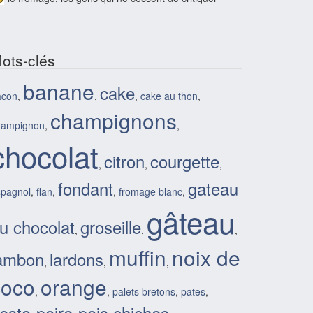
ots-clés
banane
cake
acon
,
,
,
cake au thon
,
champignons
hampignon
,
,
chocolat
citron
courgette
,
,
,
fondant
gateau
spagnol
,
flan
,
,
fromage blanc
,
gâteau
u chocolat
groseille
,
,
,
muffin
noix de
ambon
lardons
,
,
,
coco
orange
,
,
palets bretons
,
pates
,