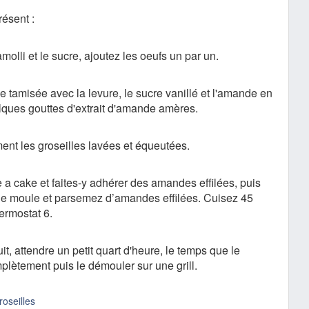
résent :
amolli et le sucre, ajoutez les oeufs un par un.
ne tamisée avec la levure, le sucre vanillé et l'amande en
lques gouttes d'extrait d'amande amères.
ment les groseilles lavées et équeutées.
 a cake et faites-y adhérer des amandes effilées, puis
 le moule et parsemez d’amandes effilées. Cuisez 45
ermostat 6.
it, attendre un petit quart d'heure, le temps que le
plètement puis le démouler sur une grill.
roseilles