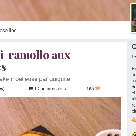
oseilles
Q
i-ramollo aux
F
es
Ex
do
ake moelleuse par guiguite
cu
du
es)
1 Commentaires
165
et
si
re
pl