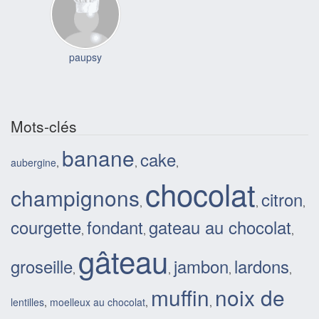
paupsy
Mots-clés
banane
cake
aubergine
,
,
,
chocolat
champignons
citron
,
,
,
courgette
fondant
gateau au chocolat
,
,
,
gâteau
groseille
jambon
lardons
,
,
,
,
muffin
noix de
lentilles
,
moelleux au chocolat
,
,