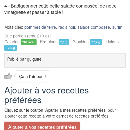
4 - Badigeonner cette belle salade composée, de notre
vinaigrette et passer à table !
Mots-clés:
pommes de terre
,
radis noir
,
salade composée
,
surimi
Une portion (env. 210 g) :
Calories
Protéines
Glucides
Lipides
261 kcal
2,1 g
27,2 g
12,5 g
Publié par
guiguite
Ça a l'air bon !
Ajouter à vos recettes
préférées
Cliquez sur le bouton 'Ajouter à mes recettes préférées' pour
ajouter cette recette à votre carnet de recettes préférées.