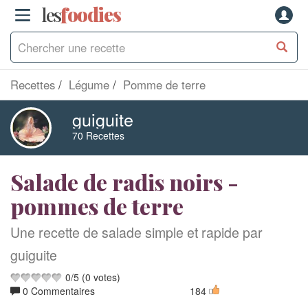
les
f
o
odies
Recettes
Légume
Pomme de terre
guiguite
70 Recettes
Salade de radis noirs -
pommes de terre
Une recette de salade simple et rapide par
guiguite
0
/
5
(
0
votes)
0 Commentaires
184