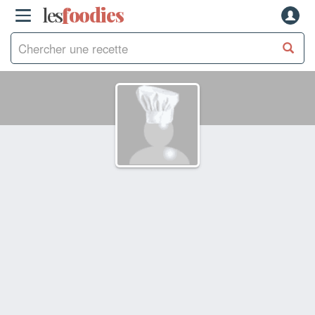
les
f
o
odies