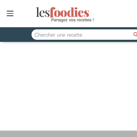
les
f
o
odies
Partagez vos recettes !