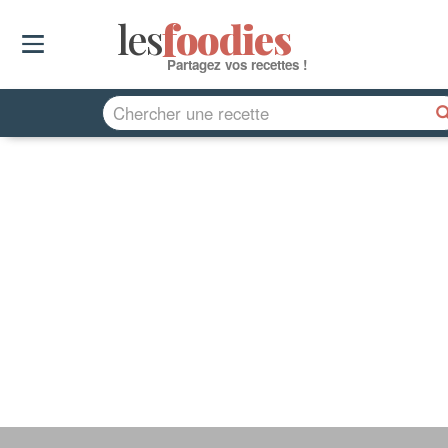
les
f
o
odies
Partagez vos recettes !